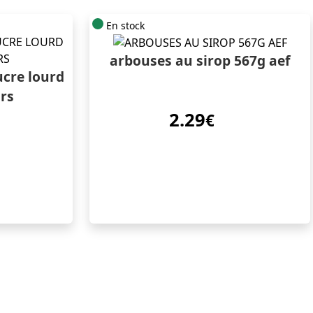
En stock
arbouses au sirop 567g aef
ucre lourd
ars
2.29
€