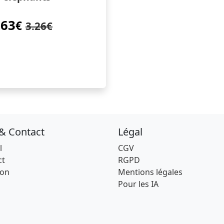
.63
€
3.26€
 & Contact
Légal
l
CGV
ct
RGPD
son
Mentions légales
Pour les IA