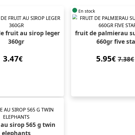
En stock
e fruit au sirop leger
fruit de palmierau s
360gr
660gr five st
3.47
5.95
€
€
7.38€
au sirop 565 g twin
elephants