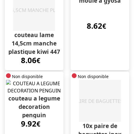
moule à gyosa
8.62
€
couteau lame
14,5cm manche
plastique kiwi 447
8.06
€
Non disponible
Non disponible
couteau a legume
decoration
penguin
9.92
€
10x paire de