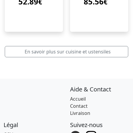
52.89
85.56
diamond
€
€
En savoir plus sur cuisine et ustensiles
Aide & Contact
Accueil
Contact
Livraison
Légal
Suivez-nous