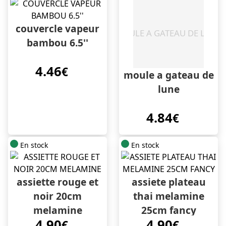
couvercle vapeur
bambou 6.5''
4.46
€
moule a gateau de
lune
4.84
€
En stock
En stock
assiette rouge et
assiete plateau
noir 20cm
thai melamine
melamine
25cm fancy
4.90
4.90
€
€