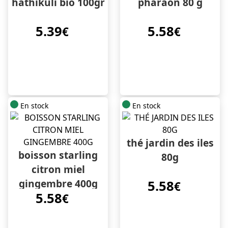
hathikuli bio 100gr
pharaon 80 g
5.39
5.58
€
€
En stock
En stock
thé jardin des iles
boisson starling
80g
citron miel
gingembre 400g
5.58
€
5.58
€