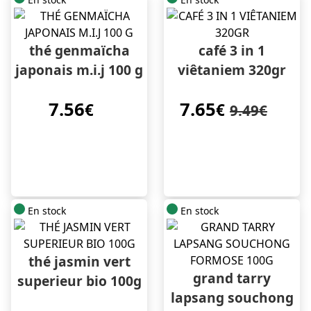
thé genmaïcha
café 3 in 1
japonais m.i.j 100 g
viêtaniem 320gr
7.56
7.65
€
€
9.49€
En stock
En stock
thé jasmin vert
grand tarry
superieur bio 100g
lapsang souchong