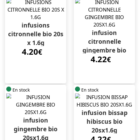
infusions
infusion
citronnelle bio 20s
citronnelle
x 1.6g
gingembre bio
4.20
€
4.22
20sx1.6g
€
En stock
En stock
infusion bissap
infusion
hibiscus bio
gingembre bio
20sx1.6g
20sx1.6g
4.22
€