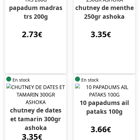
papadum madras
chutney de menthe
trs 200g
250gr ashoka
2.73
3.35
€
€
En stock
En stock
10 papadums ail
chutney de dates
pataks 100g
et tamarin 300gr
ashoka
3.66
€
3.35
€