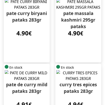
pate curry biryani
pate massala
pataks 283gr
kashmiri 295gr
pataks
4.90
4.90
€
€
En stock
En stock
pate de curry mild
curry tres epices
pataks 283gr
pataks 283gr
4.91
4.94
€
€