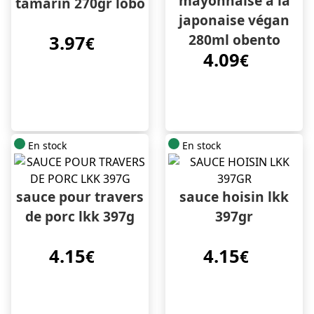
mayonnaise à la
tamarin 270gr lobo
japonaise végan
280ml obento
3.97
€
4.09
€
En stock
En stock
sauce pour travers
sauce hoisin lkk
de porc lkk 397g
397gr
4.15
4.15
€
€