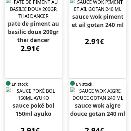
sauce wok piment
pate de piment au
et ail gotan 240 ml
basilic doux 200gr
thai dancer
2.91
€
2.91
€
En stock
En stock
sauce poké bol
sauce wok aigre
150ml ayuko
douce gotan 240 ml
2.91
2.94
€
€