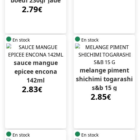
boeuf 230gr jade
2.79
phoenix
€
En stock
En stock
sauce mangue
melange piment
epicee encona
shichimi togarashi
142ml
s&b 15 g
2.83
€
2.85
€
En stock
En stock