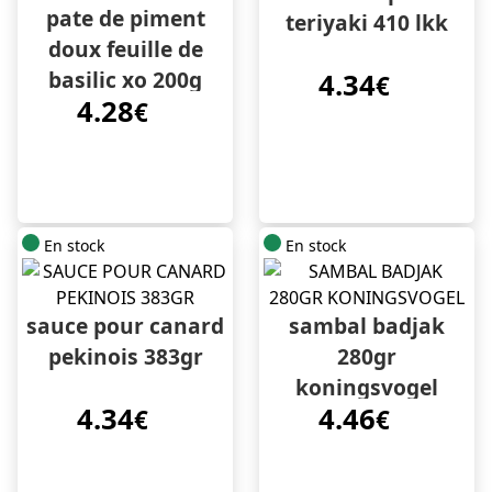
pate de piment
teriyaki 410 lkk
doux feuille de
basilic xo 200g
4.34
€
4.28
€
En stock
En stock
sauce pour canard
sambal badjak
pekinois 383gr
280gr
koningsvogel
4.34
4.46
€
€