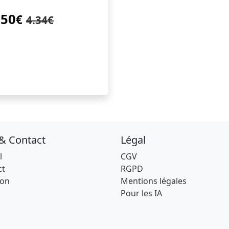
.50
€
4.34€
 & Contact
Légal
l
CGV
ct
RGPD
son
Mentions légales
Pour les IA