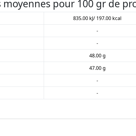
es moyennes pour 100 gr de pr
835.00 kJ/ 197.00 kcal
-
-
48.00 g
47.00 g
-
-