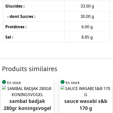
Glucides :
33.00 g
- dont Sucres :
30.00 g
Protéines :
6.00 g
Sel :
8.85 g
Produits similaires
En stock
En stock
sambal badjak
sauce wasabi s&b
280gr koningsvogel
170 g