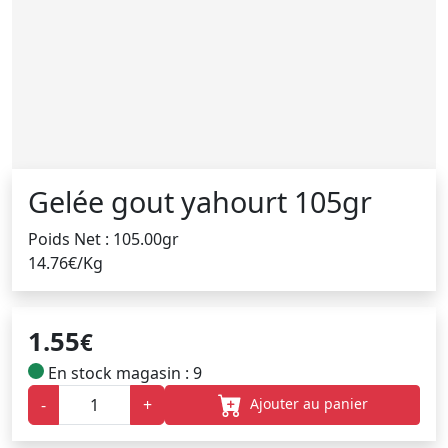
Gelée gout yahourt 105gr
Poids Net : 105.00gr
14.76€/Kg
1.55
€
En stock magasin : 9
Ajouter au panier
-
+