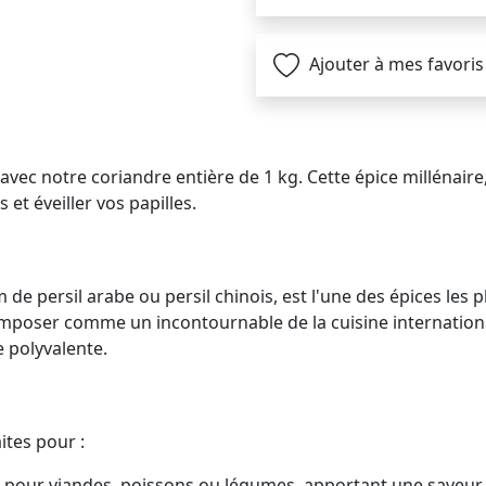
Ajouter à mes favoris
avec notre coriandre entière de 1 kg. Cette épice millénair
et éveiller vos papilles.
e persil arabe ou persil chinois, est l'une des épices les 
r s'imposer comme un incontournable de la cuisine internatio
e polyvalente.
ites pour :
 pour viandes, poissons ou légumes, apportant une saveur 