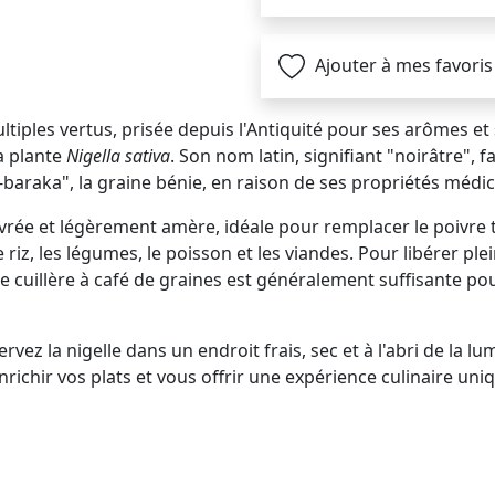
Ajouter à mes favoris
tiples vertus, prisée depuis l'Antiquité pour ses arômes et s
la plante
Nigella sativa
. Son nom latin, signifiant "noirâtre", f
araka", la graine bénie, en raison de ses propriétés médi
ivrée et légèrement amère, idéale pour remplacer le poivre t
s de riz, les légumes, le poisson et les viandes. Pour libérer
 Une cuillère à café de graines est généralement suffisante 
vez la nigelle dans un endroit frais, sec et à l'abri de la l
richir vos plats et vous offrir une expérience culinaire uni