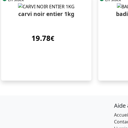
carvi noir entier 1kg
badi
19.78
€
Aide
Accuei
Conta