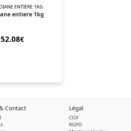
ane entiere 1kg
52.08
€
 & Contact
Légal
l
CGV
ct
RGPD