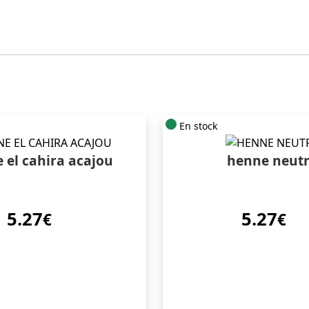
En stock
 el cahira acajou
henne neut
5.27
5.27
€
€