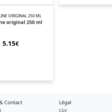
ne original 250 ml
5.15
€
 & Contact
Légal
l
CGV