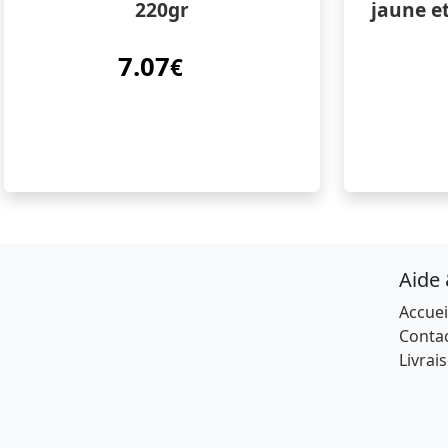
220gr
jaune e
7.07
€
Aide
Accuei
Conta
Livrai