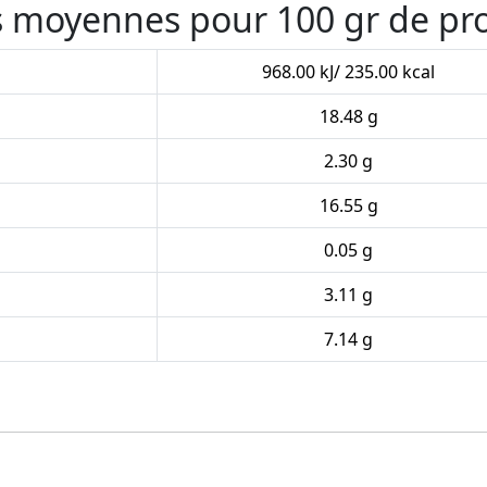
es moyennes pour 100 gr de pr
968.00 kJ/ 235.00 kcal
18.48 g
2.30 g
16.55 g
0.05 g
3.11 g
7.14 g