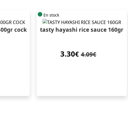
En stock
400gr cock
tasty hayashi rice sauce 160gr
3.30
€
4.09€