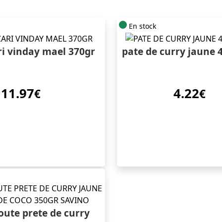
En stock
ri vinday mael 370gr
pate de curry jaune 
11.97
4.22
€
€
oute prete de curry