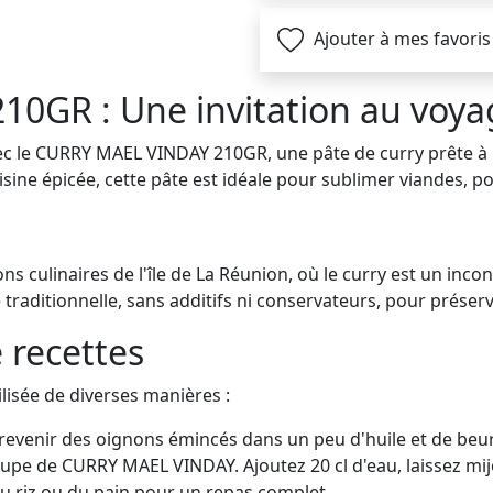
Ajouter à mes favoris
GR : Une invitation au voyag
c le CURRY MAEL VINDAY 210GR, une pâte de curry prête à l
sine épicée, cette pâte est idéale pour sublimer viandes, p
s culinaires de l'île de La Réunion, où le curry est un inco
traditionnelle, sans additifs ni conservateurs, pour préserv
e recettes
ilisée de diverses manières :
revenir des oignons émincés dans un peu d'huile et de beur
oupe de CURRY MAEL VINDAY. Ajoutez 20 cl d'eau, laissez mijot
u riz ou du pain pour un repas complet.