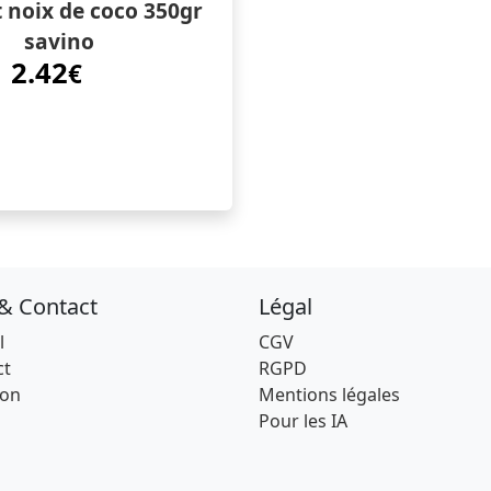
t noix de coco 350gr
savino
2.42
€
 & Contact
Légal
l
CGV
ct
RGPD
son
Mentions légales
Pour les IA