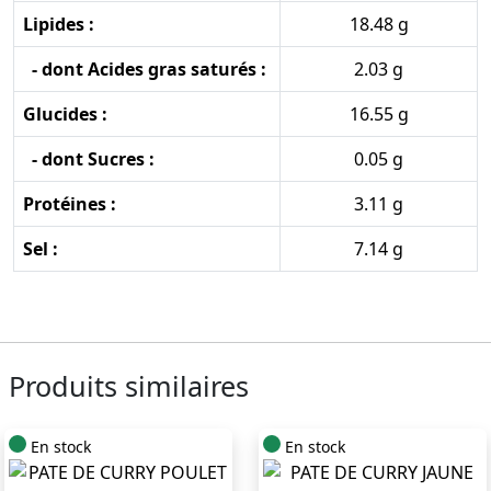
Lipides :
18.48 g
- dont Acides gras saturés :
2.03 g
Glucides :
16.55 g
- dont Sucres :
0.05 g
Protéines :
3.11 g
Sel :
7.14 g
Produits similaires
En stock
En stock