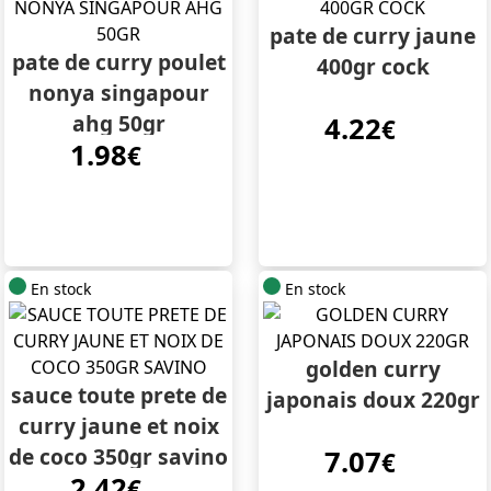
pate de curry jaune
pate de curry poulet
400gr cock
nonya singapour
ahg 50gr
4.22
€
1.98
€
En stock
En stock
golden curry
sauce toute prete de
japonais doux 220gr
curry jaune et noix
de coco 350gr savino
7.07
€
2.42
€