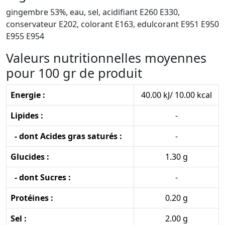
gingembre 53%, eau, sel, acidifiant E260 E330,
conservateur E202, colorant E163, edulcorant E951 E950
E955 E954
Valeurs nutritionnelles moyennes
pour 100 gr de produit
Energie :
40.00 kJ/ 10.00 kcal
Lipides :
-
- dont Acides gras saturés :
-
Glucides :
1.30 g
- dont Sucres :
-
Protéines :
0.20 g
Sel :
2.00 g