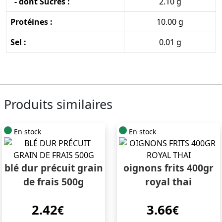
- dont Sucres :
2.10 g
Protéines :
10.00 g
Sel :
0.01 g
Produits similaires
En stock
En stock
blé dur précuit grain
oignons frits 400gr
de frais 500g
royal thai
2.42
3.66
€
€