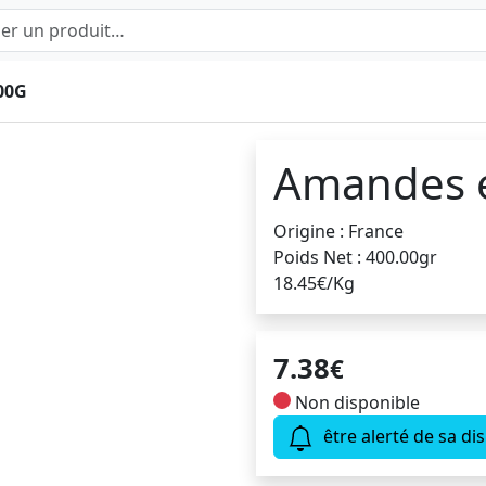
00G
Amandes e
Origine : France
Poids Net : 400.00gr
18.45€/Kg
7.38
€
Non disponible
être alerté de sa dis