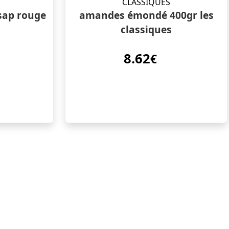
ssap rouge
amandes émondé 400gr les
classiques
8.62
€