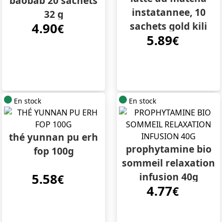
baobab 20 sachets
instatannee, 10
32 g
sachets gold kili
4.90
€
5.89
€
En stock
En stock
thé yunnan pu erh
prophytamine bio
fop 100g
sommeil relaxation
infusion 40g
5.58
€
4.77
€