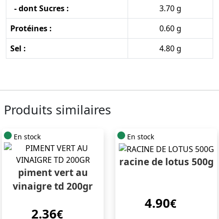
- dont Sucres :
3.70 g
Protéines :
0.60 g
Sel :
4.80 g
Produits similaires
En stock
En stock
racine de lotus 500g
piment vert au
vinaigre td 200gr
4.90
€
2.36
€