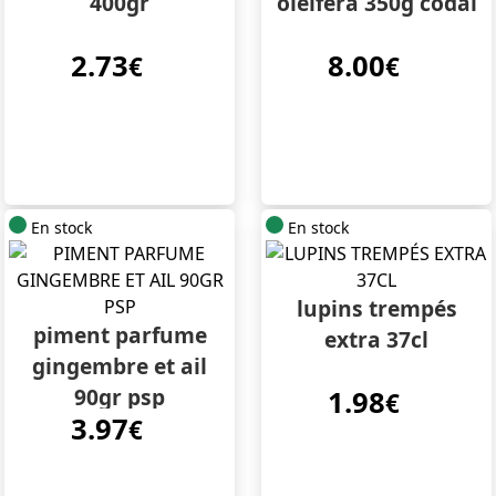
400gr
oleifera 350g codal
2.73
8.00
€
€
En stock
En stock
lupins trempés
piment parfume
extra 37cl
gingembre et ail
90gr psp
1.98
€
3.97
€