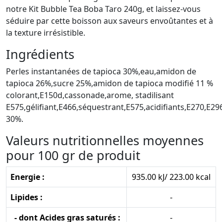
notre Kit Bubble Tea Boba Taro 240g, et laissez-vous
séduire par cette boisson aux saveurs envoûtantes et à
la texture irrésistible.
Ingrédients
Perles instantanées de tapioca 30%,eau,amidon de
tapioca 26%,sucre 25%,amidon de tapioca modifié 11 %
colorant,E150d,cassonade,arome, stadilisant
E575,gélifiant,E466,séquestrant,E575,acidifiants,E270,E29
30%.
Valeurs nutritionnelles moyennes
pour 100 gr de produit
Energie :
935.00 kJ/ 223.00 kcal
Lipides :
-
- dont Acides gras saturés :
-