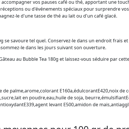
r accompagner vos pauses café ou thé, apportant une touc
de réceptions ou d'événements spéciaux pour surprendre vos 
nez-le d'une tasse de thé au lait ou d'un café glacé.
g se savoure tel quel. Conservez-le dans un endroit frais et
nsommez-le dans les jours suivant son ouverture.
âteau au Bubble Tea 180g et laissez-vous séduire par cette 
le de palme,arome,colorant E160a,édulcorantE420,noix de co
,sucre,lait en poudre,eau,huile de soja, beurre,émulsifian
,antioxydantE339,agent levant E500,amidon de mais,antiag