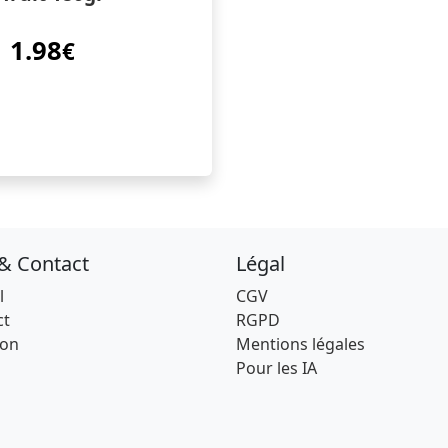
1.98
€
 & Contact
Légal
l
CGV
ct
RGPD
son
Mentions légales
Pour les IA