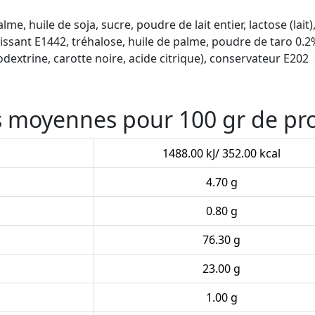
e, huile de soja, sucre, poudre de lait entier, lactose (lait
ississant E1442, tréhalose, huile de palme, poudre de taro 0
dextrine, carotte noire, acide citrique), conservateur E202
es moyennes pour 100 gr de pr
1488.00 kJ/ 352.00 kcal
4.70 g
0.80 g
76.30 g
23.00 g
1.00 g