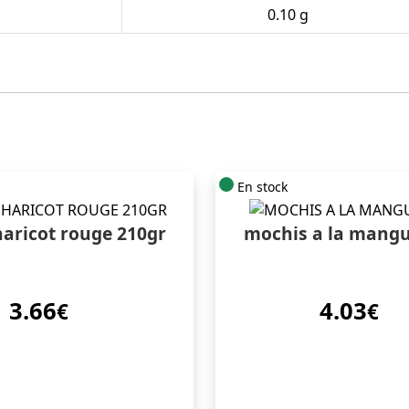
0.10 g
En stock
aricot rouge 210gr
mochis a la mangu
3.66
4.03
€
€