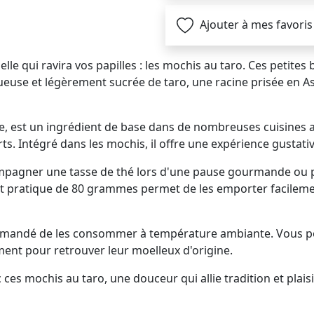
Ajouter à mes favoris
lle qui ravira vos papilles : les mochis au taro. Ces petit
tueuse et légèrement sucrée de taro, une racine prisée en A
sie, est un ingrédient de base dans de nombreuses cuisines a
rts. Intégré dans les mochis, il offre une expérience gustati
ompagner une tasse de thé lors d'une pause gourmande ou p
mat pratique de 80 grammes permet de les emporter facileme
ommandé de les consommer à température ambiante. Vous po
ment pour retrouver leur moelleux d'origine.
 ces mochis au taro, une douceur qui allie tradition et plai