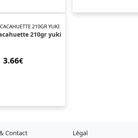
acahuette 210gr yuki
3.66
€
 & Contact
Légal