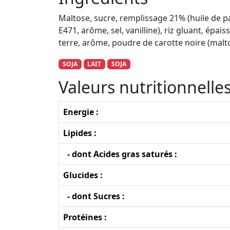
Maltose, sucre, remplissage 21% (huile de palm
E471, arôme, sel, vanilline), riz gluant, épa
terre, arôme, poudre de carotte noire (malto
SOJA
LAIT
SOJA
Valeurs nutritionnell
Energie :
Lipides :
- dont Acides gras saturés :
Glucides :
- dont Sucres :
Protéines :