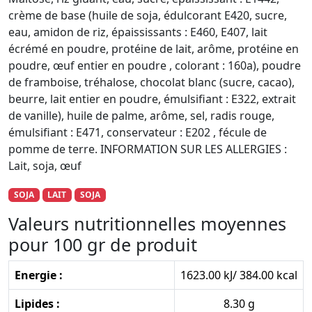
crème de base (huile de soja, édulcorant E420, sucre,
eau, amidon de riz, épaississants : E460, E407, lait
écrémé en poudre, protéine de lait, arôme, protéine en
poudre, œuf entier en poudre , colorant : 160a), poudre
de framboise, tréhalose, chocolat blanc (sucre, cacao),
beurre, lait entier en poudre, émulsifiant : E322, extrait
de vanille), huile de palme, arôme, sel, radis rouge,
émulsifiant : E471, conservateur : E202 , fécule de
pomme de terre. INFORMATION SUR LES ALLERGIES :
Lait, soja, œuf
SOJA
LAIT
SOJA
Valeurs nutritionnelles moyennes
pour 100 gr de produit
Energie :
1623.00 kJ/ 384.00 kcal
Lipides :
8.30 g