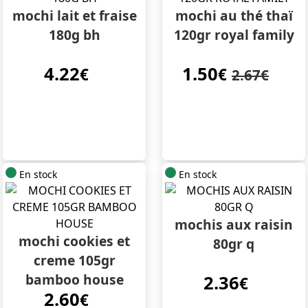
mochi lait et fraise
mochi au thé thaï
180g bh
120gr royal family
4.22
1.50
€
€
2.67€
En stock
En stock
mochis aux raisin
mochi cookies et
80gr q
creme 105gr
bamboo house
2.36
€
2.60
€