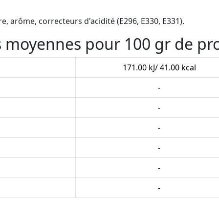
e, arôme, correcteurs d'acidité (E296, E330, E331).
es moyennes pour 100 gr de pr
171.00 kJ/ 41.00 kcal
-
-
-
-
-
-