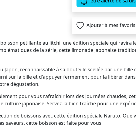
être alerté de sa dis
Ajouter à mes favoris
oisson pétillante au litchi, une édition spéciale qui ravira 
blématiques de la série, cette limonade japonaise traditio
on, reconnaissable à sa bouteille scellée par une bille de ve
urni sur la bille et d'appuyer fermement pour la libérer dan
votre dégustation.
ment pour vous rafraîchir lors des journées chaudes, cett
e culture japonaise. Servez-la bien fraîche pour une expéri
lection de boissons avec cette édition spéciale Naruto. Que
s saveurs, cette boisson est faite pour vous.