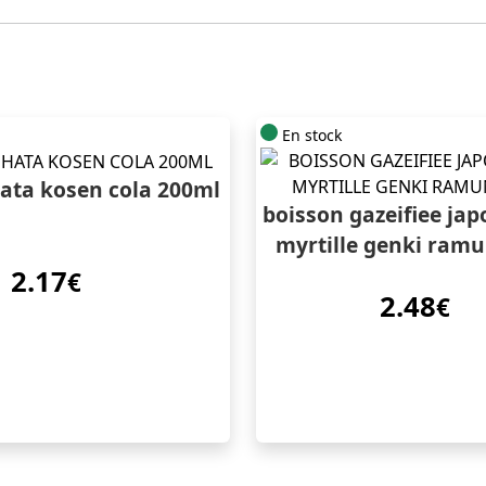
En stock
ata kosen cola 200ml
boisson gazeifiee jap
myrtille genki ram
2.17
€
2.48
€