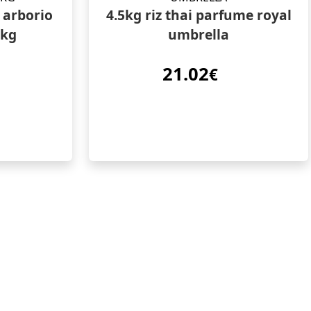
e arborio
4.5kg riz thai parfume royal
1kg
umbrella
21.02
€