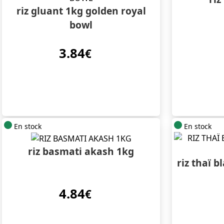
riz gluant 1kg golden royal
bowl
3.84
€
En stock
En stock
riz basmati akash 1kg
riz thaï b
4.84
€