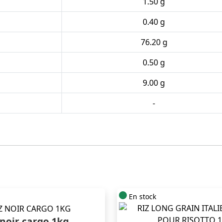
1.50 g
0.40 g
76.20 g
0.50 g
9.00 g
-
En stock
 noir cargo 1kg