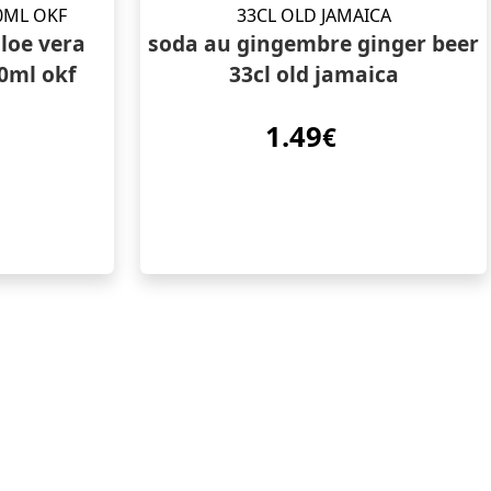
loe vera
soda au gingembre ginger beer
00ml okf
33cl old jamaica
1.49
€