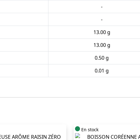
-
-
13.00 g
13.00 g
0.50 g
0.01 g
En stock