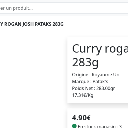
Y ROGAN JOSH PATAKS 283G
Curry roga
283g
Origine : Royaume Uni
Marque : Patak's
Poids Net : 283.00gr
17.31€/Kg
4.90
€
En stock magasin : 3