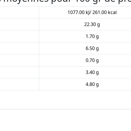
1077.00 kJ/ 261.00 kcal
22.30 g
1.70 g
6.50 g
0.70 g
3.40 g
4.80 g