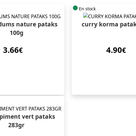
En stock
dums nature pataks
curry korma patak
100g
3.66
4.90
€
€
 piment vert pataks
283gr