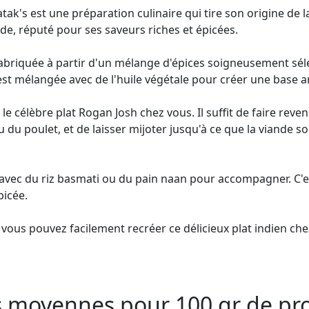
ak's est une préparation culinaire qui tire son origine de l
de, réputé pour ses saveurs riches et épicées.
abriquée à partir d'un mélange d'épices soigneusement sélect
e est mélangée avec de l'huile végétale pour créer une base
e célèbre plat Rogan Josh chez vous. Il suffit de faire reveni
du poulet, et de laisser mijoter jusqu'à ce que la viande s
avec du riz basmati ou du pain naan pour accompagner. C'e
picée.
vous pouvez facilement recréer ce délicieux plat indien chez
es moyennes pour 100 gr de pr