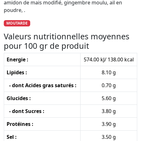
amidon de mais modifié, gingembre moulu, ail en
poudre, .
MOUTARDE
Valeurs nutritionnelles moyennes
pour 100 gr de produit
Energie :
574.00 kJ/ 138.00 kcal
Lipides :
8.10 g
- dont Acides gras saturés :
0.70 g
Glucides :
5.60 g
- dont Sucres :
3.80 g
Protéines :
3.90 g
Sel :
3.50 g