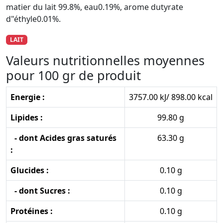
matier du lait 99.8%, eau0.19%, arome dutyrate
d"éthyle0.01%.
LAIT
Valeurs nutritionnelles moyennes
pour 100 gr de produit
Energie :
3757.00 kJ/ 898.00 kcal
Lipides :
99.80 g
- dont Acides gras saturés
63.30 g
:
Glucides :
0.10 g
- dont Sucres :
0.10 g
Protéines :
0.10 g