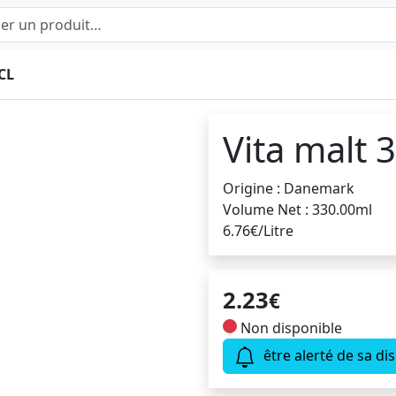
CL
Vita malt 3
Origine : Danemark
Volume Net : 330.00ml
6.76€/Litre
2.23
€
Non disponible
être alerté de sa dis