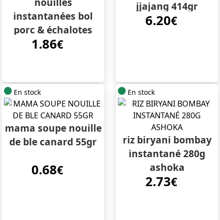
nouilles
jjajang 414gr
instantanées bol
6.20
€
porc & échalotes
1.86
frites 108g kang shi
€
fu
En stock
En stock
mama soupe nouille
riz biryani bombay
de ble canard 55gr
instantané 280g
ashoka
0.68
€
2.73
€