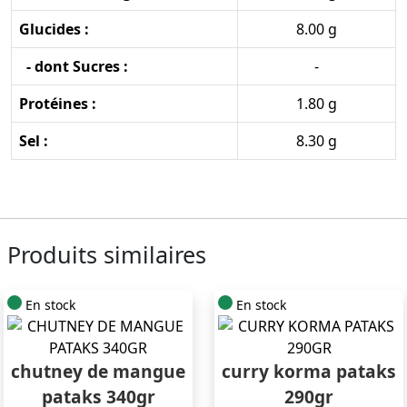
Glucides :
8.00 g
- dont Sucres :
-
Protéines :
1.80 g
Sel :
8.30 g
Produits similaires
En stock
En stock
chutney de mangue
curry korma pataks
pataks 340gr
290gr