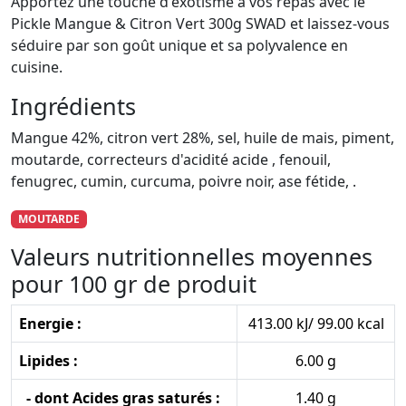
Apportez une touche d'exotisme à vos repas avec le
Pickle Mangue & Citron Vert 300g SWAD et laissez-vous
séduire par son goût unique et sa polyvalence en
cuisine.
Ingrédients
Mangue 42%, citron vert 28%, sel, huile de mais, piment,
moutarde, correcteurs d'acidité acide , fenouil,
fenugrec, cumin, curcuma, poivre noir, ase fétide, .
MOUTARDE
Valeurs nutritionnelles moyennes
pour 100 gr de produit
Energie :
413.00 kJ/ 99.00 kcal
Lipides :
6.00 g
- dont Acides gras saturés :
1.40 g