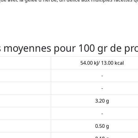
es moyennes pour 100 gr de pr
54.00 kJ/ 13.00 kcal
-
-
3.20 g
-
0.50 g