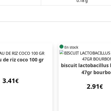
0.18 g
En stock
 de riz coco 100 gr
biscuit lactobacillus 
47gr bourb
3.41
€
2.91
€