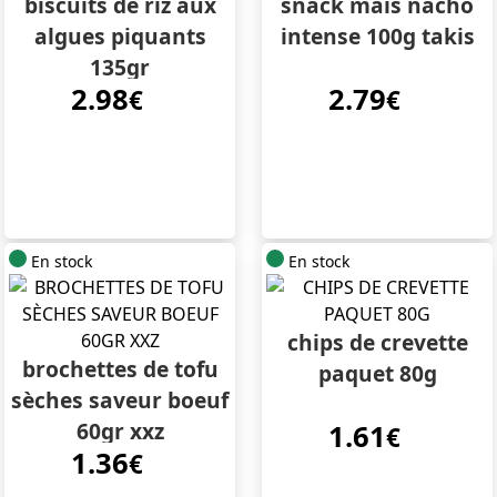
biscuits de riz aux
snack maïs nacho
algues piquants
intense 100g takis
135gr
2.98
2.79
€
€
En stock
En stock
chips de crevette
brochettes de tofu
paquet 80g
sèches saveur boeuf
60gr xxz
1.61
€
1.36
€