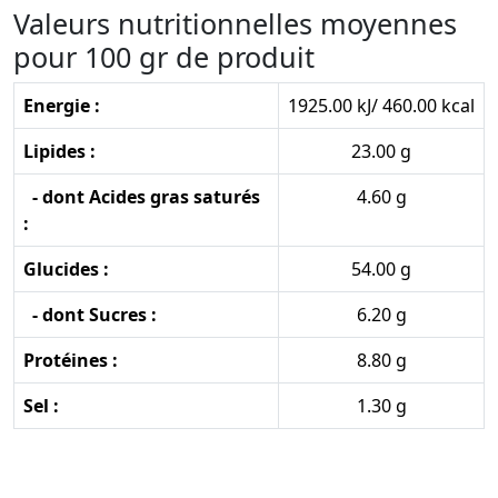
Valeurs nutritionnelles moyennes
pour 100 gr de produit
Energie :
1925.00 kJ/ 460.00 kcal
Lipides :
23.00 g
- dont Acides gras saturés
4.60 g
:
Glucides :
54.00 g
- dont Sucres :
6.20 g
Protéines :
8.80 g
Sel :
1.30 g