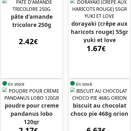
pâte d'amande
dorayaki (crêpe aux
tricolore 250g
haricots rouge) 55gr
yuki et love
2.42
€
1.67
€
En stock
En stock
poudre pour creme
biscuit au chocolat
pandanus lobo
choco pie 468g orion
120gr
2.17
6.63
€
€