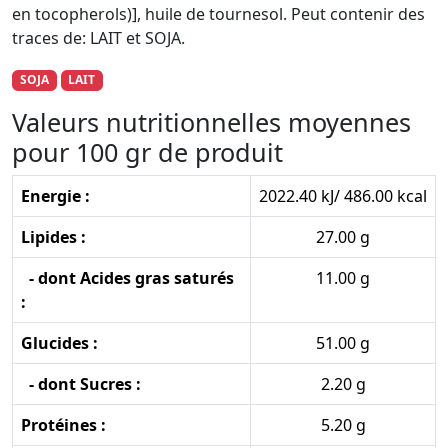
en tocopherols)], huile de tournesol. Peut contenir des
traces de: LAIT et SOJA.
SOJA
LAIT
Valeurs nutritionnelles moyennes
pour 100 gr de produit
Energie :
2022.40 kJ/ 486.00 kcal
Lipides :
27.00 g
- dont Acides gras saturés
11.00 g
:
Glucides :
51.00 g
- dont Sucres :
2.20 g
Protéines :
5.20 g