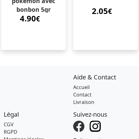
pokemon avec
bonbon 5gr
2.05
€
4.90
pokemon
€
Aide & Contact
Accueil
Contact
Livraison
Légal
Suivez-nous
CGV
RGPD