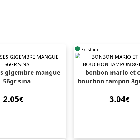
En stock
ses gigembre mangue
bonbon mario et c
56gr sina
bouchon tampon 8gr
2.05
3.04
€
€