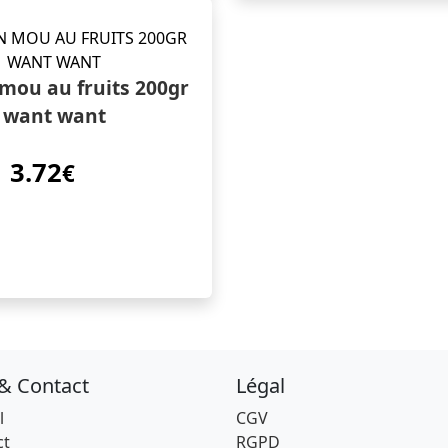
mou au fruits 200gr
want want
3.72
€
 & Contact
Légal
l
CGV
ct
RGPD