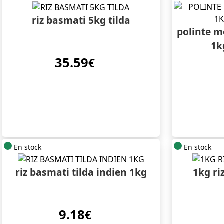
riz basmati 5kg tilda
polinte 
1k
35.59
€
En stock
En stock
riz basmati tilda indien 1kg
1kg ri
9.18
€