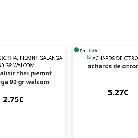
En stock
achards de citro
alisic thai piemnt
nga 90 gr walcom
5.27
€
2.75
€