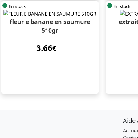
En stock
En stock
fleur e banane en saumure
extrai
510gr
3.66
€
Aide
Accuei
Conta