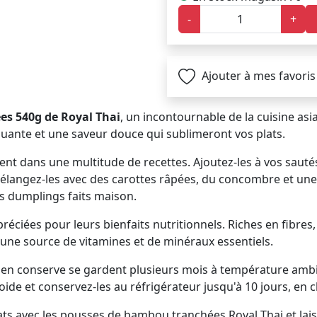
-
+
Ajouter à mes favoris
s 540g de Royal Thai
, un incontournable de la cuisine asi
oquante et une saveur douce qui sublimeront vos plats.
ement dans une multitude de recettes. Ajoutez-les à vos sau
langez-les avec des carottes râpées, du concombre et une vi
es dumplings faits maison.
ées pour leurs bienfaits nutritionnels. Riches en fibres, e
t une source de vitamines et de minéraux essentiels.
 en conserve se gardent plusieurs mois à température ambia
oide et conservez-les au réfrigérateur jusqu'à 10 jours, en
ts avec les pousses de bambou tranchées Royal Thai et laiss