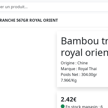
RANCHE 567GR ROYAL ORIENT
Bambou tr
royal orie
Origine : Chine
Marque : Royal Thai
Poids Net : 304.00gr
7.96€/Kg
2.42
€
En stock magasin : 6