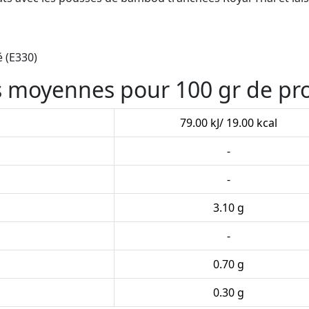
 (E330)
es moyennes pour 100 gr de pr
79.00 kJ/ 19.00 kcal
-
-
3.10 g
-
0.70 g
0.30 g