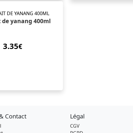
t de yanang 400ml
3.35
€
 & Contact
Légal
l
CGV
ct
RGPD