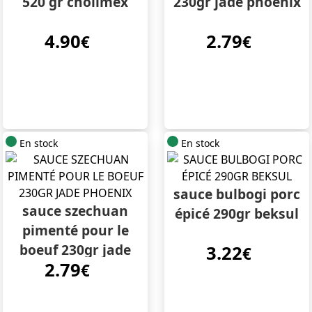
520 gr cholimex
230gr jade phoenix
4.90
2.79
€
€
En stock
En stock
sauce bulbogi porc
sauce szechuan
épicé 290gr beksul
pimenté pour le
boeuf 230gr jade
3.22
€
2.79
phoenix
€