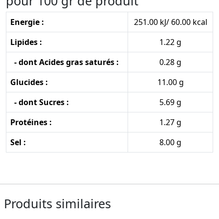
pour 100 gr de produit
Energie :
251.00 kJ/ 60.00 kcal
Lipides :
1.22 g
- dont Acides gras saturés :
0.28 g
Glucides :
11.00 g
- dont Sucres :
5.69 g
Protéines :
1.27 g
Sel :
8.00 g
Produits similaires