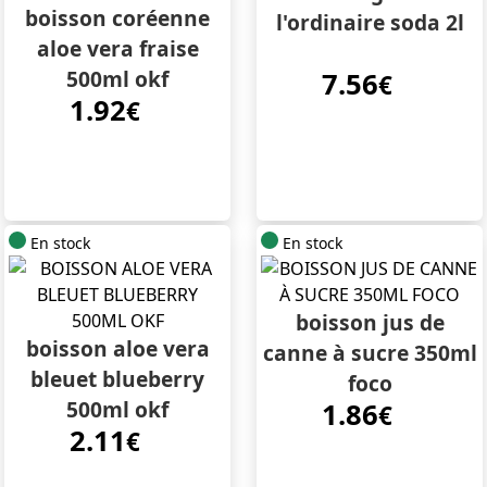
boisson coréenne
l'ordinaire soda 2l
aloe vera fraise
500ml okf
7.56
€
1.92
€
En stock
En stock
boisson jus de
boisson aloe vera
canne à sucre 350ml
bleuet blueberry
foco
500ml okf
1.86
€
2.11
€