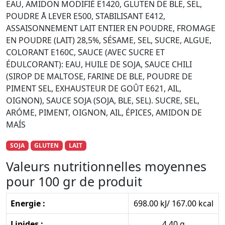
EAU, AMIDON MODIFIÉ E1420, GLUTEN DE BLE, SEL,
POUDRE Å LEVER E500, STABILISANT E412,
ASSAISONNEMENT LAIT ENTIER EN POUDRE, FROMAGE
EN POUDRE (LAIT) 28,5%, SÉSAME, SEL, SUCRE, ALGUE,
COLORANT E160C, SAUCE (AVEC SUCRE ET
ÉDULCORANT): EAU, HUILE DE SOJA, SAUCE CHILI
(SIROP DE MALTOSE, FARINE DE BLE, POUDRE DE
PIMENT SEL, EXHAUSTEUR DE GOÛT E621, AIL,
OIGNON), SAUCE SOJA (SOJA, BLE, SEL). SUCRE, SEL,
ARÓME, PIMENT, OIGNON, AIL, ÉPICES, AMIDON DE
MAÍS
SOJA
GLUTEN
LAIT
Valeurs nutritionnelles moyennes
pour 100 gr de produit
Energie :
698.00 kJ/ 167.00 kcal
Lipides :
4.40 g