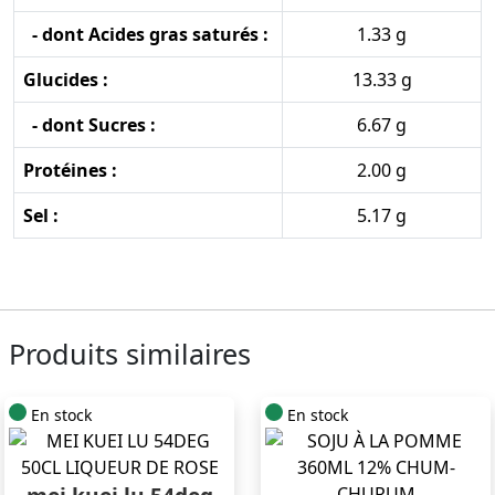
- dont Acides gras saturés :
1.33 g
Glucides :
13.33 g
- dont Sucres :
6.67 g
Protéines :
2.00 g
Sel :
5.17 g
Produits similaires
En stock
En stock