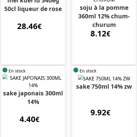
mei kuei lu 54deg
soju à la pomme
50cl liqueur de rose
360ml 12% chum-
churum
28.46
€
8.12
€
En stock
En stock
sake 750ml 14% zw
sake japonais 300ml
14%
9.92
€
4.40
€