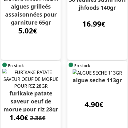
algues grilleés
jhfoods 140gr
assaisonnées pour
garniture 65gr
16.99
€
5.02
hosan
€
En stock
En stock
algue seche 113gr
furikake patate
saveur oeuf de
4.90
€
morue pour riz 28gr
1.40
€
2.36€