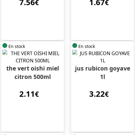
7.56
1.67
€
€
En stock
En stock
the vert oishi miel
jus rubicon goyave
citron 500ml
1l
2.11
3.22
€
€