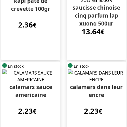
kapi pate de
saucisse chinoise
crevette 100gr
cinq parfum lap
xuong 500gr
2.36
€
13.64
€
En stock
En stock
calamars sauce
calamars dans leur
americaine
encre
2.23
2.23
€
€