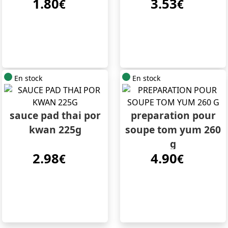
1.80
3.53
€
€
En stock
En stock
sauce pad thai por
preparation pour
kwan 225g
soupe tom yum 260
g
2.98
4.90
€
€